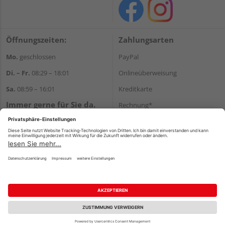
Öffnungszeiten:
Zahlungsarten
Mo.
geschlossen
PayPal
Di. – Fr.
08:29 – 18:01
Onlineüberweisung
Sa.
08:59 – 16:01
Kreditkarte
Immer gerne für Sie da.
Rechnung*
Tel.:
+49 911 648040
*Bonität vorausgesetzt
E-Mail:
kontakt@holzziller.de
Versand
Versandkosten
Impressum
AGB
Widerruf
Datenschutz
Reservierungsbedingungen
Vertrag widerrufen
©
HolzLand GmbH