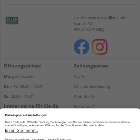
Holzfachzentrum Ziller GmbH
Isarstr. 30
90451 Nürnberg
Öffnungszeiten:
Zahlungsarten
Mo.
geschlossen
PayPal
Di. – Fr.
08:29 – 18:01
Onlineüberweisung
Sa.
08:59 – 16:01
Kreditkarte
Immer gerne für Sie da.
Rechnung*
Tel.:
+49 911 648040
*Bonität vorausgesetzt
E-Mail:
kontakt@holzziller.de
Versand
Versandkosten