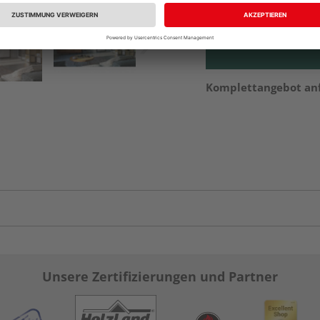
vue.ads.priceMerch
Komplettangebot an
Unsere Zertifizierungen und Partner