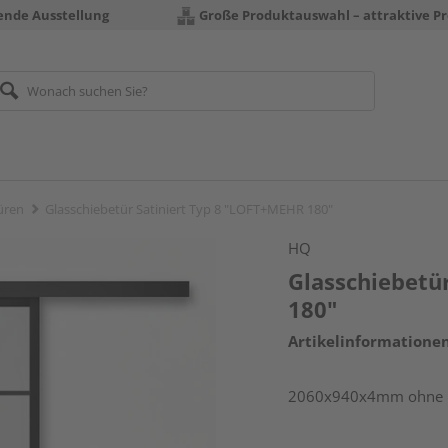
rende Ausstellung
Große Produktauswahl – attraktive Pr
üren
Glasschiebetür Satiniert Typ 8 "LOFT+MEHR 180"
HQ
Glasschiebetü
180"
Artikelinformatione
2060x940x4mm ohne B