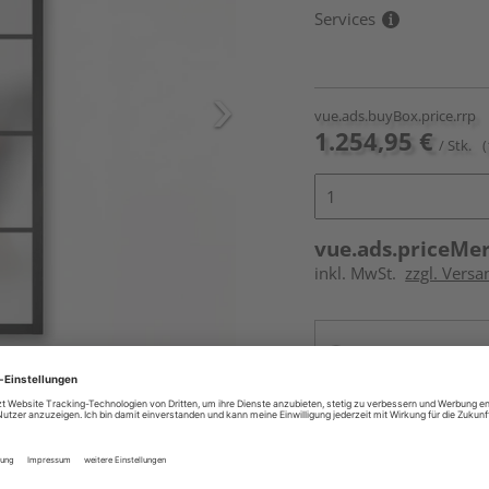
Services
vue.ads.buyBox.price.rrp
1.254,95 €
/ Stk.
(
vue.ads.priceMe
inkl. MwSt.
zzgl. Versa
Online bestell
Ihr Standort ist n
icht im Lieferumfang enthalten,
Beim Händler 
Auf Vorbestellun