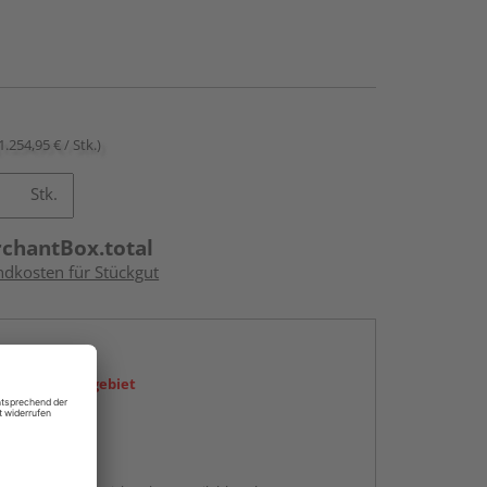
1.254,95 € / Stk.)
Stk.
rchantBox.total
ndkosten für Stückgut
en
icht im Liefergebiet
abholen
g: