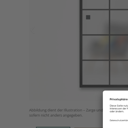
Abbildung dient der Illustration – Zarge und Beschlagset n
sofern nicht anders angegeben.