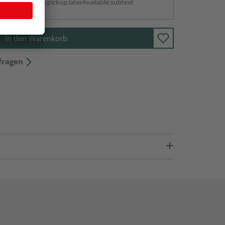
antBox.option.pickup.laterAvailable.subtext
In den Warenkorb
fragen