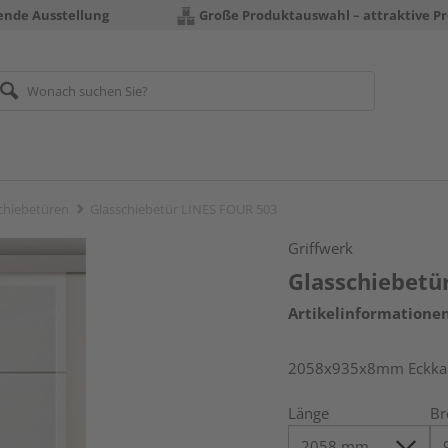
rende Ausstellung
Große Produktauswahl – attraktive Pr
chiebetüren
Glasschiebetür LINES FOUR 503
Griffwerk
Glasschiebetü
Artikelinformatione
2058x935x8mm Eckkante
Länge
Br