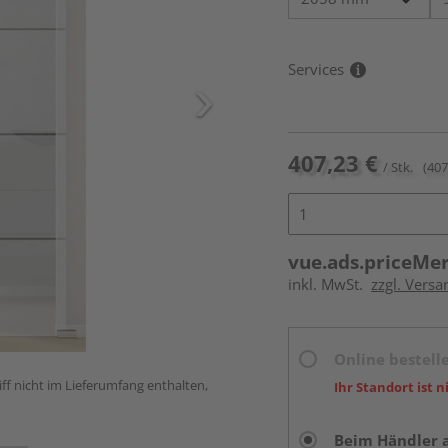
Services
407,23 €
/ Stk.
(407
vue.ads.priceMe
inkl. MwSt.
zzgl. Versa
Online bestell
ff nicht im Lieferumfang enthalten,
Ihr Standort ist n
Beim Händler 