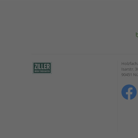
Holzfach
Isarstr. 3
90451 N