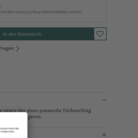
g:
antBox.option.pickup.laterAvailable.subtext
In den Warenkorb
fragen
ge sowie der dazu passende Türbeschlag
r berät Sie gerne.