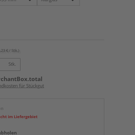
,23 € / Stk.)
Stk.
rchantBox.total
ndkosten für Stückgut
en
icht im Liefergebiet
abholen