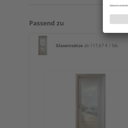
Passend zu
Glaseinsätze
ab 117,67 € / Stk.