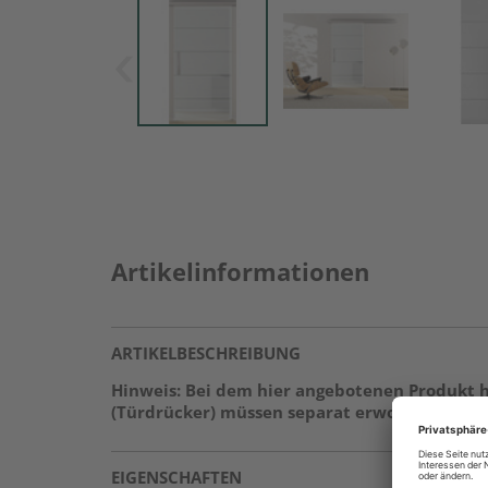
Artikelinformationen
ARTIKELBESCHREIBUNG
Hinweis: Bei dem hier angebotenen Produkt h
(Türdrücker) müssen separat erworben werden
EIGENSCHAFTEN