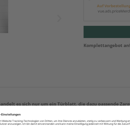
Auf Vorbestellun
vue.ads.priceMerch
Komplettangebot an
andelt es sich nur um ein Türblatt, die dazu passende Zar
, sofern nicht bereits vorhanden. Ihr HolzLand-Fachhändle