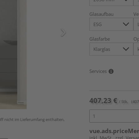
Glasaufbau
Ve
Glasfarbe
Op
Services
407,23 €
/ Stk.
(407
ff nicht im Lieferumfang enthalten,
vue.ads.priceMe
inkl. MwSt.
zzgl. Versa