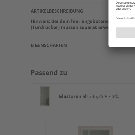
ARTIKELBESCHREIBUNG
Hinweis: Bei dem hier angebotenen Produkt h
(Türdrücker) müssen separat erworben werden
EIGENSCHAFTEN
Passend zu
Glastüren
ab 336,29 € / Stk.