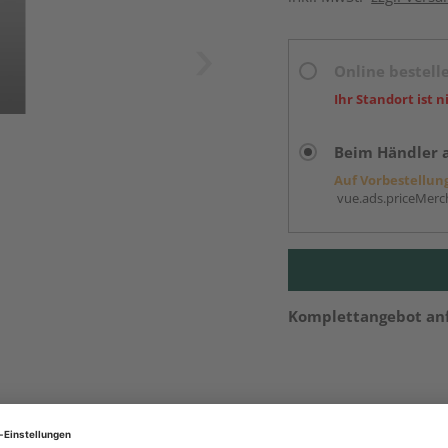
Online bestell
Ihr Standort ist n
Beim Händler 
Auf Vorbestellun
vue.ads.priceMerch
Komplettangebot an