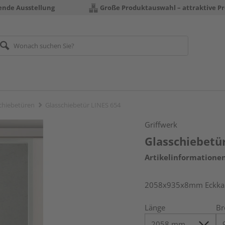
rende Ausstellung
Große Produktauswahl – attraktive Pr
chiebetüren
Glasschiebetür LINES 654
Griffwerk
Glasschiebetü
Artikelinformatione
2058x935x8mm Eckkant
Länge
Br