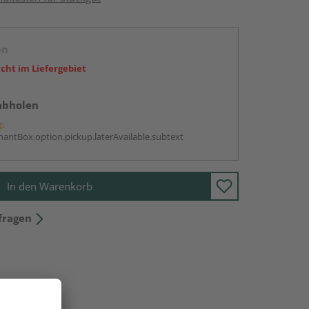
en
icht im Liefergebiet
abholen
g:
antBox.option.pickup.laterAvailable.subtext
In den Warenkorb
fragen