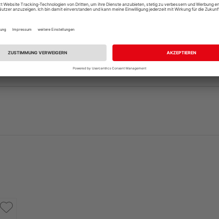
andelt es sich nur um ein Türblatt, die dazu passende Zar
, sofern nicht bereits vorhanden. Ihr HolzLand-Fachhändle