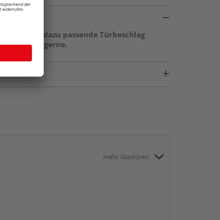
ge sowie der dazu passende Türbeschlag
r berät Sie gerne.
mehr Glastüren