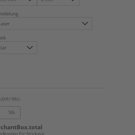
redelung
tik
,23 € / Stk.)
Stk.
rchantBox.total
ndkosten für Stückgut