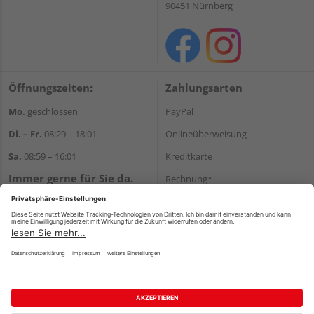
90451 Nürnberg
Öffnungszeiten:
Zahlungsarten
Mo.
geschlossen
PayPal
Di. – Fr.
08:29 – 18:01
Onlineüberweisung
Sa.
08:59 – 16:01
Kreditkarte
Immer gerne für Sie da.
Rechnung*
Tel.:
+49 911 648040
*Bonität vorausgesetzt
E-Mail:
kontakt@holzziller.de
Versand
Versandkosten
Impressum
AGB
Widerruf
Datenschutz
Reservierungsbedingungen
Vertrag widerrufen