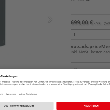
699,00 €
/ Stk.
(699
vue.ads.priceMe
inkl. MwSt.
kostenlose
Online bestell
Ihr Standort ist n
Beim Händler 
Auf Vorbestellun
vue.ads.priceMerch