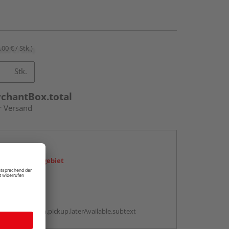
,00 € / Stk.)
Stk.
rchantBox.total
r Versand
en
icht im Liefergebiet
abholen
g:
antBox.option.pickup.laterAvailable.subtext