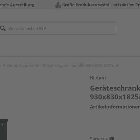
rende Ausstellung
Große Produktauswahl – attraktive Pr
e
Geräteschrank Gr. 90 dunkelgrau- metallic 930x830x1825mm
Biohort
Geräteschrank 
930x830x182
Artikelinformatione
Services