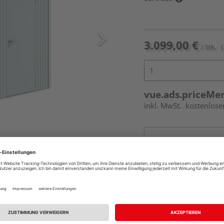
3.099,00 €
/ Stk.
(
vue.ads.priceMe
inkl. MwSt.
kostenlose
Online bestell
Ihr Standort ist n
Beim Händler 
Auf Vorbestellun
vue.ads.priceMerch