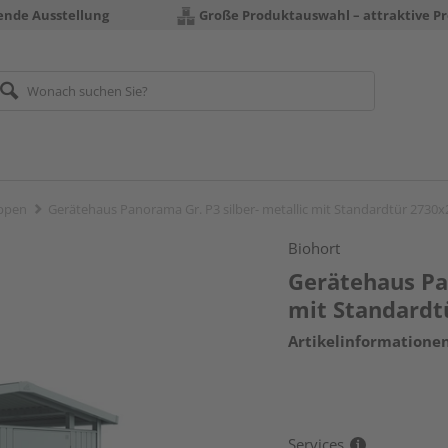
rende Ausstellung
Große Produktauswahl – attraktive Pr
ppen
Gerätehaus Panorama Gr. P3 silber- metallic mit Standardtür 27
Biohort
Gerätehaus Pan
mit Standard
Artikelinformatione
Services