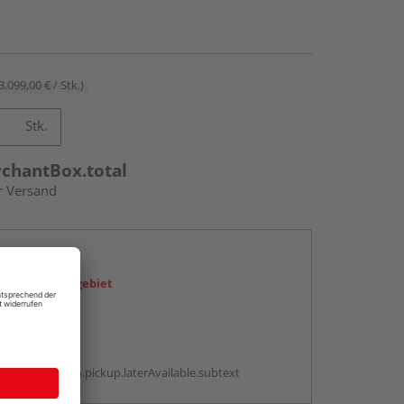
3.099,00 € / Stk.)
Stk.
rchantBox.total
r Versand
en
icht im Liefergebiet
abholen
g:
antBox.option.pickup.laterAvailable.subtext