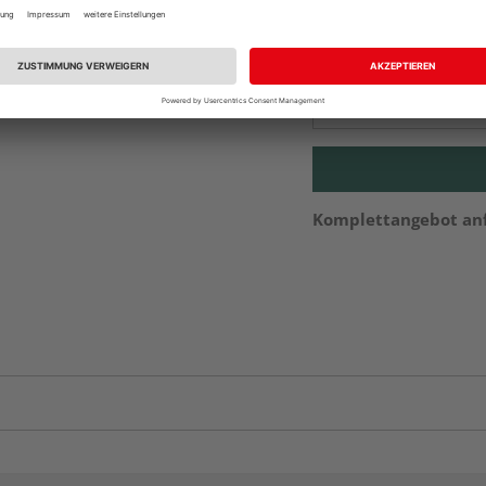
Beim Händler 
Auf Vorbestellun
vue.ads.priceMerch
Komplettangebot an