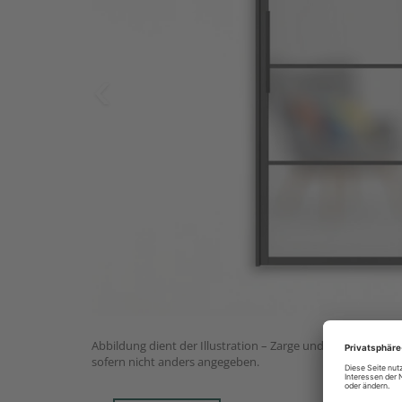
Abbildung dient der Illustration – Zarge und Beschlagset n
sofern nicht anders angegeben.