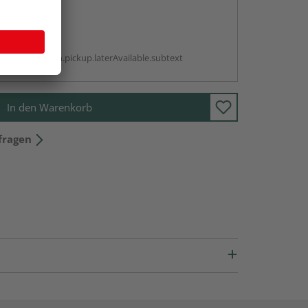
abholen
g:
antBox.option.pickup.laterAvailable.subtext
In den Warenkorb
fragen