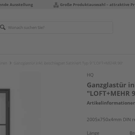
rende Ausstellung
Große Produktauswahl – attraktive Pr
üren
Ganzglastür inkl. Beschlagset Satiniert Typ 9 "LOFT+MEHR 90"
HQ
Ganzglastür in
"LOFT+MEHR 9
Artikelinformatione
2005x750x4mm DIN re
Länge
Br