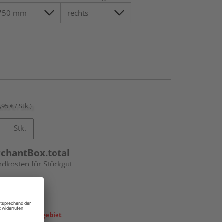
,95 € / Stk.)
Stk.
rchantBox.total
ndkosten für Stückgut
en
icht im Liefergebiet