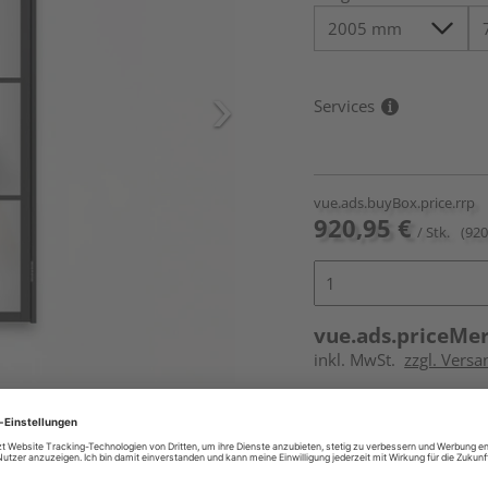
Services
vue.ads.buyBox.price.rrp
920,95 €
/ Stk.
(920
vue.ads.priceMe
inkl. MwSt.
zzgl. Versa
icht im Lieferumfang enthalten,
Online bestell
Ihr Standort ist n