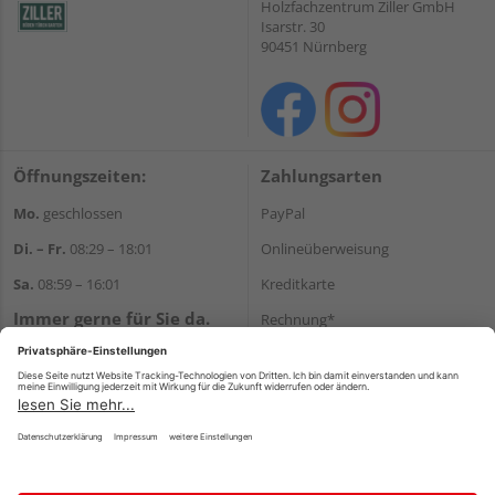
Holzfachzentrum Ziller GmbH
Isarstr. 30
90451 Nürnberg
Öffnungszeiten:
Zahlungsarten
Mo.
geschlossen
PayPal
Di. – Fr.
08:29 – 18:01
Onlineüberweisung
Sa.
08:59 – 16:01
Kreditkarte
Immer gerne für Sie da.
Rechnung*
Tel.:
+49 911 648040
*Bonität vorausgesetzt
E-Mail:
kontakt@holzziller.de
Versand
Versandkosten
Impressum
AGB
Widerruf
Datenschutz