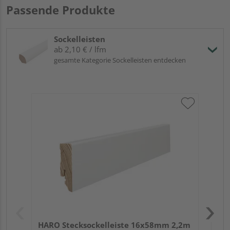
Passende Produkte
Sockelleisten
ab 2,10 € / lfm
gesamte Kategorie Sockelleisten entdecken
HA
wei
HARO Stecksockelleiste 16x58mm 2,2m