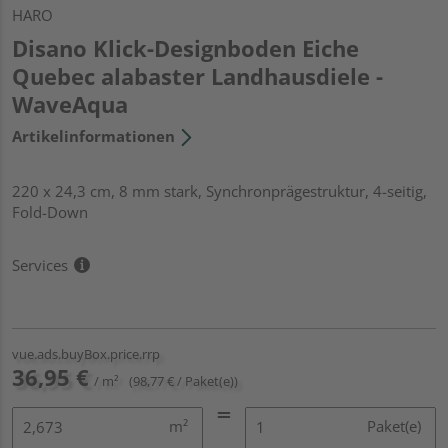
HARO
Disano Klick-Designboden Eiche
Quebec alabaster Landhausdiele -
WaveAqua
Artikelinformationen
220 x 24,3 cm, 8 mm stark, Synchronprägestruktur, 4-seitig,
Fold-Down
Services
vue.ads.buyBox.price.rrp
36,95 €
/ m²
(98,77 € / Paket(e))
m²
Paket(e)