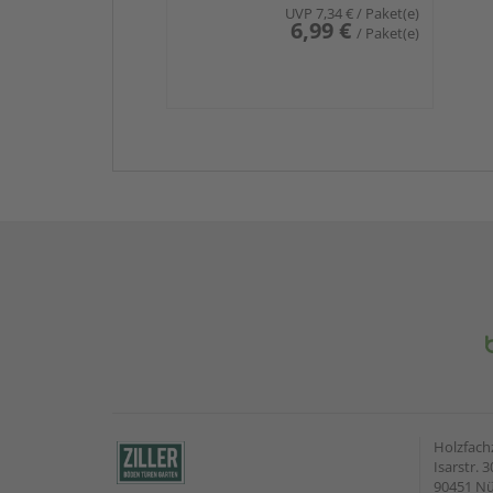
UVP
7,34 €
/ Paket(e)
6,99 €
/ Paket(e)
Holzfach
Isarstr. 3
90451 N