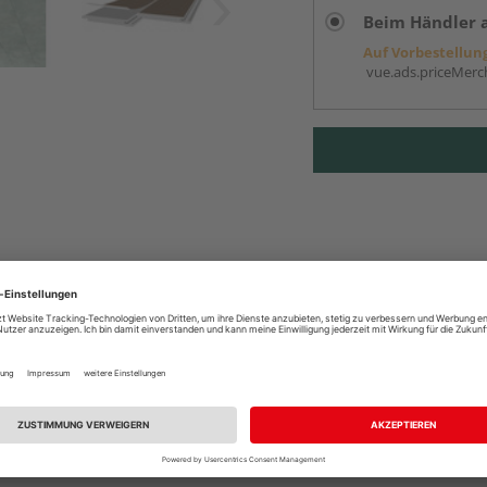
Beim Händler 
Auf Vorbestellun
vue.ads.priceMerch