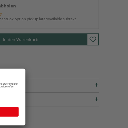
abholen
g:
antBox.option.pickup.laterAvailable.subtext
In den Warenkorb