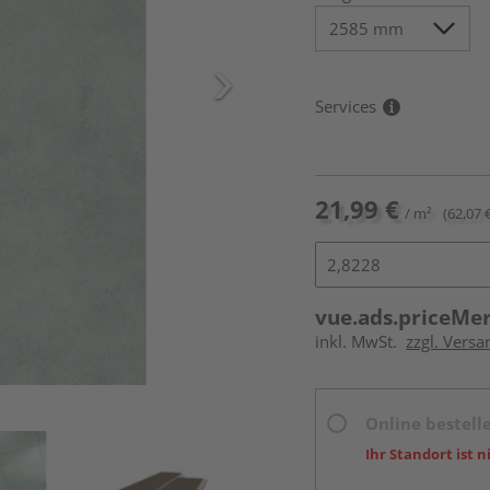
Services
21,99 €
/ m²
(62,07 
vue.ads.priceMe
inkl. MwSt.
zzgl. Vers
Online bestell
Ihr Standort ist n