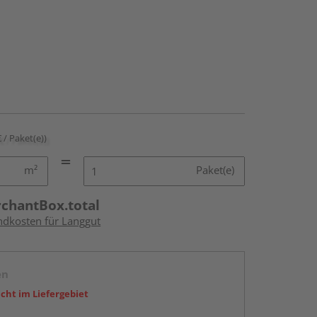
€ / Paket(e))
m²
Paket(e)
rchantBox.total
andkosten für Langgut
en
icht im Liefergebiet