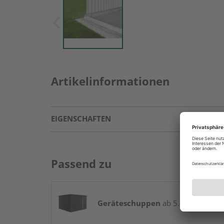
Artikelinformationen
EIGENSCHAFTEN
Passend zu
Geräteschuppen
ab 5.499,00 € / St