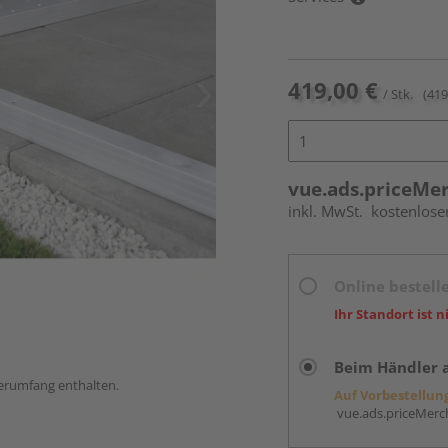
419,00 €
/ Stk.
(419
vue.ads.priceMe
inkl. MwSt.
kostenlose
Online bestell
Ihr Standort ist n
Beim Händler 
ferumfang enthalten.
Auf Vorbestellun
vue.ads.priceMerch