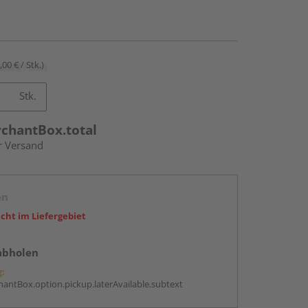
,00 € / Stk.)
Stk.
rchantBox.total
r Versand
en
icht im Liefergebiet
abholen
g:
antBox.option.pickup.laterAvailable.subtext