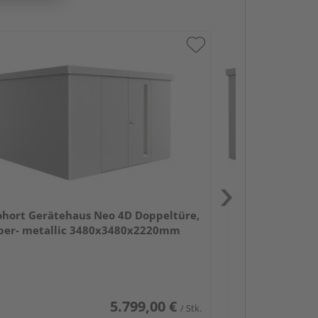
Biohort Gerät
Standardtüre, s
3480x3480x2
ohort Gerätehaus Neo 4D Doppeltüre,
lber- metallic 3480x3480x2220mm
5.799,00 €
/ Stk.