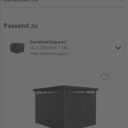
Passend zu
Geräteschuppen
ab 3.249,00 € / Stk.
mehr Geräteschuppen
Bio
dun
27