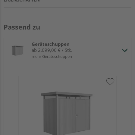
Passend zu
Geräteschuppen
ab 2.099,00 € / Stk.
mehr Geräteschuppen
Bio
sil
27