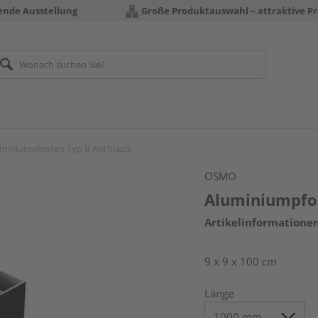
rende Ausstellung
Große Produktauswahl – attraktive Pr
miniumpfosten Typ B Anthrazit
OSMO
Aluminiumpfos
Artikelinformatione
9 x 9 x 100 cm
Länge