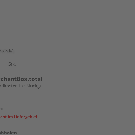
€ / Stk.)
Stk.
rchantBox.total
ndkosten für Stückgut
en
icht im Liefergebiet
abholen