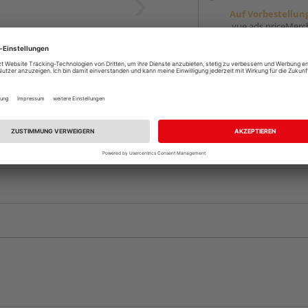
Auf Vorbestellun
vue.ads.priceMerch