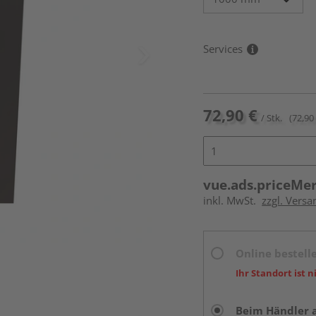
Services
72,90 €
/ Stk.
(72,90 
vue.ads.priceMe
inkl. MwSt.
zzgl. Versa
Online bestell
Ihr Standort ist n
Beim Händler 