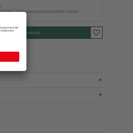
g:
antBox.option.pickup.laterAvailable.subtext
In den Warenkorb