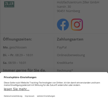
Holzfachzentrum Ziller GmbH
Isarstr. 30
90451 Nürnberg
Öffnungszeiten:
Zahlungsarten
Mo.
geschlossen
PayPal
Di. – Fr.
08:29 – 18:01
Onlineüberweisung
Sa.
08:59 – 16:01
Kreditkarte
Immer gerne für Sie da.
Rechnung*
Tel.:
+49 911 648040
*Bonität vorausgesetzt
E-Mail:
kontakt@holzziller.de
Versand
Versandkosten
Impressum
AGB
Widerruf
Datenschutz